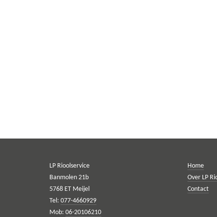
LP Rioolservice
Home
Banmolen 21b
Over LP Ri
5768 ET Meijel
Contact
Tel:
077-4660929
Mob:
06-20106210