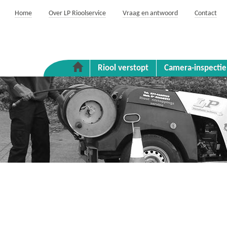
Home
Over LP Rioolservice
Vraag en antwoord
Contact
Riool verstopt
Camera-inspectie