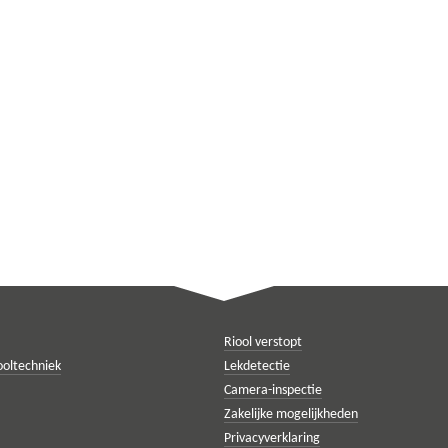
Riool verstopt
ooltechniek
Lekdetectie
Camera-inspectie
Zakelijke mogelijkheden
Privacyverklaring