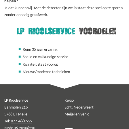
helpen?
Ja dat kunnen wij. Met de detector zijn we in staat deze snel op te sporen
zonder onnodig graafwerk.
LP RIOOLSERVICE
VOORDELEN
Ruim 35 jaar ervaring
Snelle en vakkundige service
Kwaliteit staat voorop
Nieuwe/moderne technieken
LP Rioolservice
Regio
Banmolen 21b
Echt, Nederweert
5768 ET Meijel
Meijel en Venlo
Tel:
077-4660929
Mob:
06-20106210