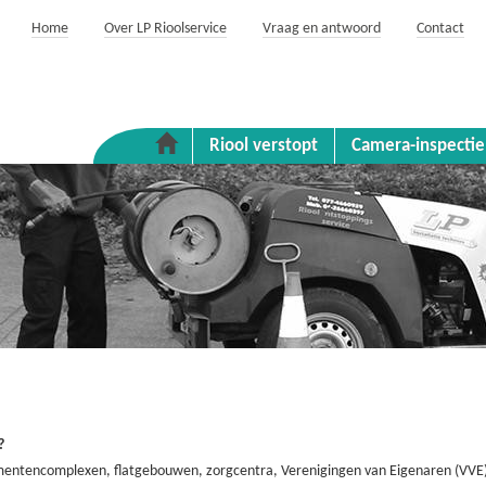
Home
Over LP Rioolservice
Vraag en antwoord
Contact
Riool verstopt
Camera-inspectie
?
entencomplexen, flatgebouwen, zorgcentra, Verenigingen van Eigenaren (VVE)