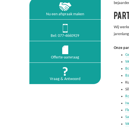
bejaarde
Nu een afspraak maken
PAR
Wij werke
jarenlang
Bel: 077-4660929
Onze par
Ge
Offerte-aanvraag
Wo
Bo
Ba
Vraag & Antwoord
Ku
Si
Ro
Iw
Fl
Sa
Wo