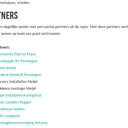
ntehuizen, scholen.
TNERS
n dagelijks samen met een aantal partners uit de regio. Met deze partners wer
 samen op basis van goed vertrouwen.
tners:
meente Peel en Maas
odapple BV Panningen
ots Kessel
derie Kömhoff Panningen
rvers Installaties Meijel
llekens montage Meijel
pe installaties Koningslust
an Caalders Roggel
exibouw Helden
tin vastgoed
ningbouwvereniging Antares